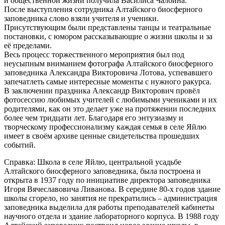
и общественной жизни получила Василиса Чалбина.
После выступления сотрудника Алтайского биосферного
заповедника слово взяли учителя и ученики.
Присутствующим были представлены танцы и театральные
постановки, с юмором рассказывающие о жизни школы и за
её пределами.
Весь процесс торжественного мероприятия был под
неусыпным вниманием фотографа Алтайского биосферного
заповедника Александра Викторовича Лотова, успевавшего
запечатлеть самые интересные моменты с нужного ракурса.
В заключении праздника Александр Викторович провёл
фотосессию любимых учителей с любимыми учениками и их
родителями, как он это делает уже на протяжении последних
более чем тридцати лет. Благодаря его энтузиазму и
творческому профессионализму каждая семья в селе Яйлю
имеет в своём архиве ценные свидетельства прошедших
событий.
Справка: Школа в селе Яйлю, центральной усадьбе
Алтайского биосферного заповедника, была построена и
открыта в 1937 году по инициативе директора заповедника
Игоря Вячеславовича Ливанова. В середине 80-х годов здание
школы сгорело, но занятия не прекратились – администрация
заповедника выделила для работы преподавателей кабинеты
научного отдела и здание лабораторного корпуса. В 1988 году