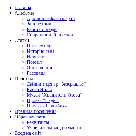
Перейти к основному содержанию
Главная
Альбомы
Main menu
Архивные фотографии
Заповедник
Работа и люди
Современный поселок
Статьи
Интересное
История села
Новости
Поэзия
Объявления
Рассказы
Проекты
Дайвинг центр "Зазеркалье"
Карта Яйлю
Музей "Хранители Озера"
Проект "Сады"
Проект «Jылгайак»
Правила посещения
Обратная связь
Реквизиты
Учредительные документы
Вход на сайт