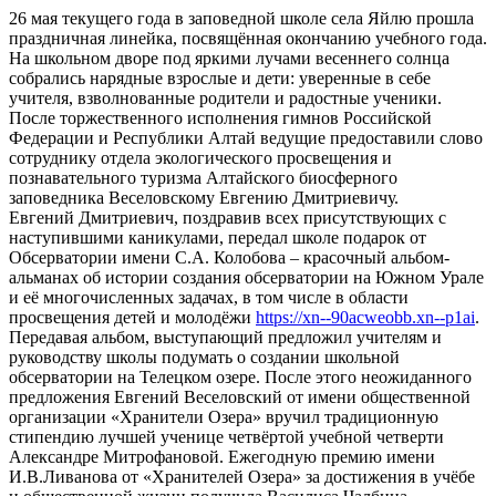
26 мая текущего года в заповедной школе села Яйлю прошла
праздничная линейка, посвящённая окончанию учебного года.
На школьном дворе под яркими лучами весеннего солнца
собрались нарядные взрослые и дети: уверенные в себе
учителя, взволнованные родители и радостные ученики.
После торжественного исполнения гимнов Российской
Федерации и Республики Алтай ведущие предоставили слово
сотруднику отдела экологического просвещения и
познавательного туризма Алтайского биосферного
заповедника Веселовскому Евгению Дмитриевичу.
Евгений Дмитриевич, поздравив всех присутствующих с
наступившими каникулами, передал школе подарок от
Обсерватории имени С.А. Колобова – красочный альбом-
альманах об истории создания обсерватории на Южном Урале
и её многочисленных задачах, в том числе в области
просвещения детей и молодёжи
https://xn--90acweobb.xn--p1ai
.
Передавая альбом, выступающий предложил учителям и
руководству школы подумать о создании школьной
обсерватории на Телецком озере. После этого неожиданного
предложения Евгений Веселовский от имени общественной
организации «Хранители Озера» вручил традиционную
стипендию лучшей ученице четвёртой учебной четверти
Александре Митрофановой. Ежегодную премию имени
И.В.Ливанова от «Хранителей Озера» за достижения в учёбе